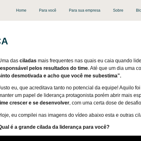
Home
Para você
Para sua empresa
Sobre
Bl
ÇA
Uma das
ciladas
mais frequentes nas quais eu caia quando lid
responsável pelos resultados do time
. Até que um dia uma c
sinto desmotivada e acho que você me subestima”.
Justo eu, que acreditava tanto no potencial da equipe! Aquilo f
manter um papel de liderança protagonista porém abrir mais esp
time crescer e se desenvolver
, com uma certa dose de desafio
Hoje, eu compilei nas imagens do vídeo abaixo esta e outras cil
Qual é a grande cilada da liderança para você?